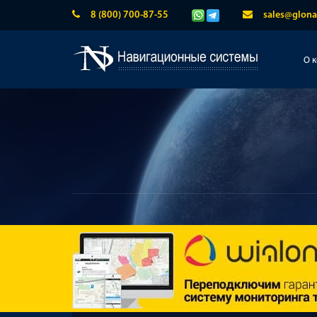
8 (800) 700-87-55
sales@glona
О 