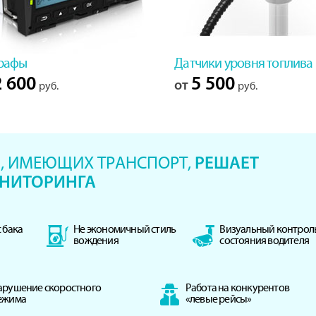
рафы
Датчики уровня топлива
 600
5 500
от
руб.
руб.
, ИМЕЮЩИХ ТРАНСПОРТ,
РЕШАЕТ
НИТОРИНГА
 бака
Не экономичный стиль
Визуальный контрол
вождения
состояния водителя
арушение скоростного
Работа на конкурентов
ежима
«левые рейсы»