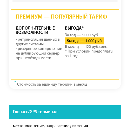
ПРЕМИУМ — ПОПУЛЯРНЫЙ ТАРИФ
ДОПОЛНИТЕЛЬНЫЕ
ВЫГОДА*
ВОЗМОЖНОСТИ
За год — 5 000 руб.
• ретрансляция данных в
Выгода — 1 000 руб.
другие системы
В месяц — 420 руб./мес.
• резервное копирование
* При условии предоплаты
на дублирующий сервер
за 1 год
при необходимости
*
Стоимость за единицу техники в месяц
Глонасс/GPS терминал
местоположение, направление движения