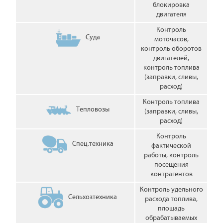
блокировка
двигателя
Контроль
Суда
моточасов,
контроль оборотов
двигателей,
контроль топлива
(заправки, сливы,
расход)
Контроль топлива
Тепловозы
(заправки, сливы,
расход)
Контроль
Спец.техника
фактической
работы, контроль
посещения
контрагентов
Контроль удельного
Сельхозтехника
расхода топлива,
площадь
обрабатываемых