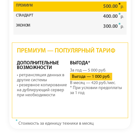
*
500.00
р.
*
400.00
р.
*
300.00
р.
ПРЕМИУМ — ПОПУЛЯРНЫЙ ТАРИФ
ДОПОЛНИТЕЛЬНЫЕ
ВЫГОДА*
ВОЗМОЖНОСТИ
За год — 5 000 руб.
• ретрансляция данных в
Выгода — 1 000 руб.
другие системы
В месяц — 420 руб./мес.
• резервное копирование
* При условии предоплаты
на дублирующий сервер
за 1 год
при необходимости
*
Стоимость за единицу техники в месяц