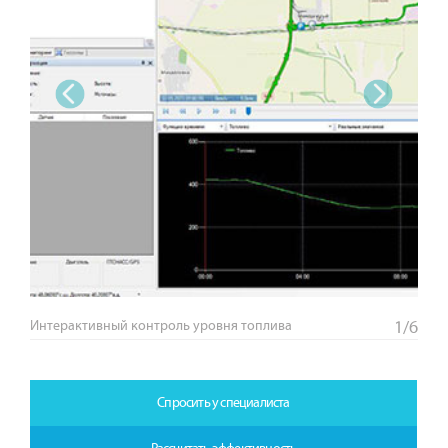
‹
›
Интерактивный контроль уровня топлива
1/6
Спросить у специалиста