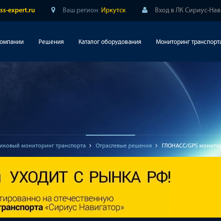
Ваш регион:
Иркутск
Вход в ЛК Сириус-На
ss-expert.ru
компании
Решения
Каталог оборудования
Мониторинг транспорт
иковый мониторинг транспорта
Отраслевые решения
ГЛОНАСС/GPS монитор