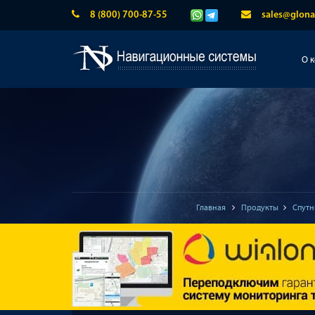
8 (800) 700-87-55
sales@glona
О 
Главная
Продукты
Спутн