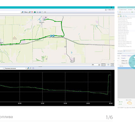
топлива
1/6