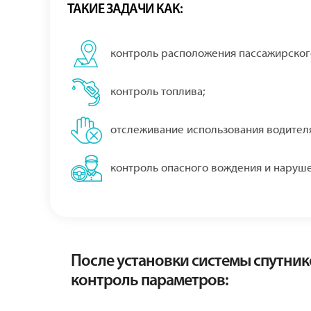
ТАКИЕ ЗАДАЧИ КАК:
контроль расположения пассажирског
контроль топлива;
отслеживание использования водителя
контроль опасного вождения и наруш
После установки системы спутни
контроль параметров: