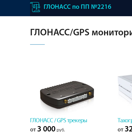
ГЛОНАСС по ПП №2216
ГЛОНАСС/GPS монитори
ГЛОНАСС / GPS трекеры
Тахог
3 000
32
от
от
руб.