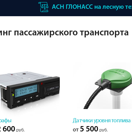
АСН ГЛОНАСС на лесную т
нг пассажирского транспорта
рафы
Датчики уровня топлива
 600
5 500
от
руб.
руб.