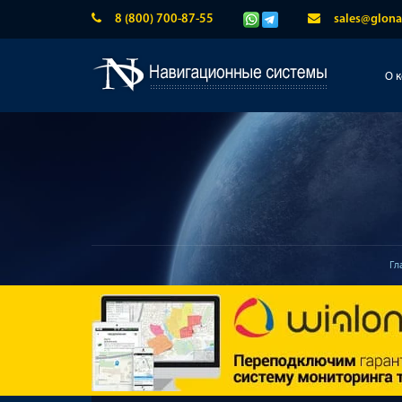
8 (800) 700-87-55
sales@glona
О 
Гл