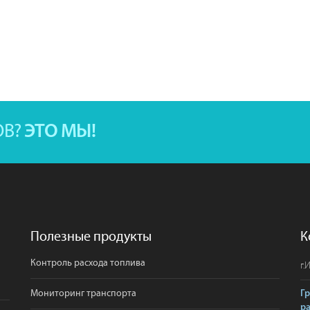
ОВ?
ЭТО МЫ!
Полезные продукты
К
Контроль расхода топлива
г.
И
Мониторинг транспорта
Г
р