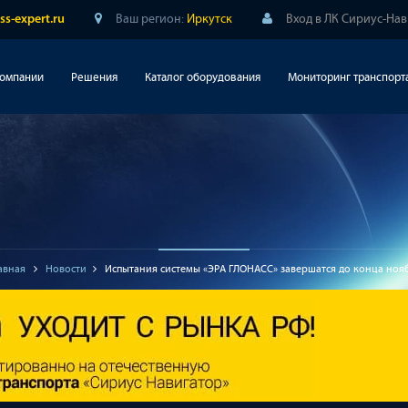
Ваш регион:
Иркутск
Вход в ЛК Сириус-На
ss-expert.ru
компании
Решения
Каталог оборудования
Мониторинг транспорт
авная
Новости
Испытания системы «ЭРА ГЛОНАСС» завершатся до конца ноя