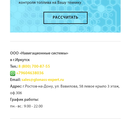
контроля топлива на Вашу технику.
РАССЧИТАТЬ
ООО «Навигационные системы»
в г.Иркутск
Тел.:
8 (800) 700-87-55
+79604638036
Email:
sales@glonass-expert.ru
г.Ростов-на-Дону, ул. Вавилова, 58 левое крыло 3 этаж,
Адрес:
оф.306
График работы:
пн.- вс.: 9.00 - 22.00